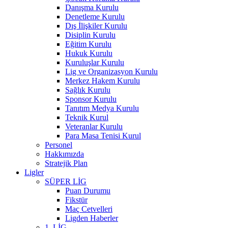
Danışma Kurulu
Denetleme Kurulu
Dış İlişkiler Kurulu
Disiplin Kurulu
Eğitim Kurulu
Hukuk Kurulu
Kuruluşlar Kurulu
Lig ve Organizasyon Kurulu
Merkez Hakem Kurulu
Sağlık Kurulu
Sponsor Kurulu
Tanıtım Medya Kurulu
Teknik Kurul
Veteranlar Kurulu
Para Masa Tenisi Kurul
Personel
Hakkımızda
Stratejik Plan
Ligler
SÜPER LİG
Puan Durumu
Fikstür
Maç Cetvelleri
Ligden Haberler
1. LİG