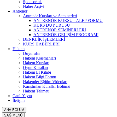
Sponsorluk
Haber Arşivi
Antrenör
Antrenör Kursları ve Seminerleri
ANTRENÖR KURSU TALEP FORMU
KURS DUYURUSU
ANTRENÖR SEMİNERLERİ
ANTRENÖR GELİŞİM PROGRAMI
DENKLİK İŞLEMLERİ
KURS HABERLERİ
Hakem
Duyurular
Hakem Klasmanları
Hakem Kursları
Oyun Kuralları
Hakem El Kitabı
Hakem Bilgi Formu
Hakemler Eğitim Videoları
Karıştırılan Kurallar Bölümü
Hakem Talimatı
Canlı Yayın
İletişim
ANA BÖLÜM
SAĞ MENÜ