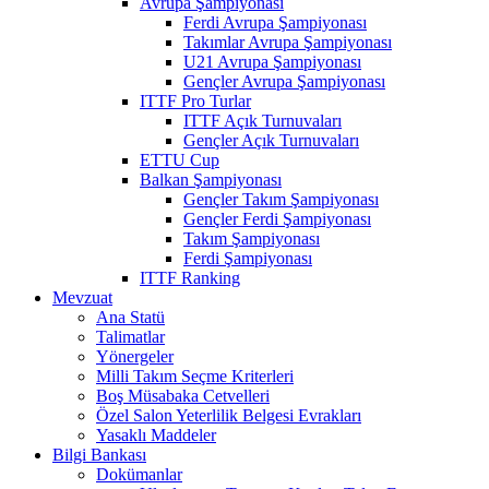
Avrupa Şampiyonası
Ferdi Avrupa Şampiyonası
Takımlar Avrupa Şampiyonası
U21 Avrupa Şampiyonası
Gençler Avrupa Şampiyonası
ITTF Pro Turlar
ITTF Açık Turnuvaları
Gençler Açık Turnuvaları
ETTU Cup
Balkan Şampiyonası
Gençler Takım Şampiyonası
Gençler Ferdi Şampiyonası
Takım Şampiyonası
Ferdi Şampiyonası
ITTF Ranking
Mevzuat
Ana Statü
Talimatlar
Yönergeler
Milli Takım Seçme Kriterleri
Boş Müsabaka Cetvelleri
Özel Salon Yeterlilik Belgesi Evrakları
Yasaklı Maddeler
Bilgi Bankası
Dokümanlar