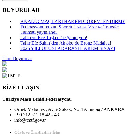
DUYURULAR
ANALİG MAÇLARI HAKEM GÖREVLENDİRME
Federasyonumuzun Sporcu Lisans, Vize ve Transfer
Talimatı yayınlandı.
Talha ve Ece Taşkent’te Şampiyon!
Tahir Efe Şahin’den Aktöbe’de Bronz Madalya!
2026 YILI ULUSLARARASI HAKEM SINAVI
Tüm Duyurular
BİZE ULAŞIN
Türkiye Masa Tenisi Federasyonu
Örnek Mahallesi, Ayçe Sokak, No:4 Altındağ / ANKARA
+90 312 311 18 42 - 43
info@tmtf.gov.tr
Görüş ve Önerileriniz İçin: