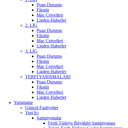
Puan Durumu
Fikstür
Maç Cetvelleri
Ligden Haberler
2. LİG
Puan Durumu
Fikstür
Maç Cetvelleri
Ligden Haberler
3. LİG
Puan Durumu
Fikstür
Maç Cetvelleri
Ligden Haberler
TERFİ YARIŞMALARI
Puan Durumu
Fikstür
Maç Cetvelleri
Ligden Haberler
Yarışmalar
Güncel Faaliyetler
Yurt İçi
Şampiyonalar
Ferdi Türkiye Büyükler Şampiyonası