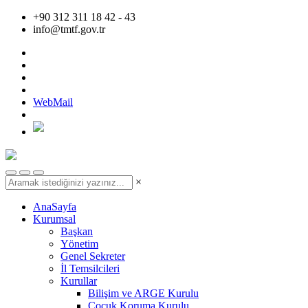
+90 312 311 18 42 - 43
info@tmtf.gov.tr
WebMail
×
AnaSayfa
Kurumsal
Başkan
Yönetim
Genel Sekreter
İl Temsilcileri
Kurullar
Bilişim ve ARGE Kurulu
Çocuk Koruma Kurulu