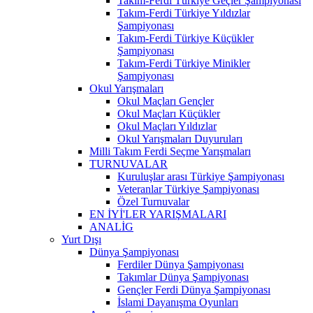
Takım-Ferdi Türkiye Geçler Şampiyonası
Takım-Ferdi Türkiye Yıldızlar
Şampiyonası
Takım-Ferdi Türkiye Küçükler
Şampiyonası
Takım-Ferdi Türkiye Minikler
Şampiyonası
Okul Yarışmaları
Okul Maçları Gençler
Okul Maçları Küçükler
Okul Maçları Yıldızlar
Okul Yarışmaları Duyuruları
Milli Takım Ferdi Seçme Yarışmaları
TURNUVALAR
Kuruluşlar arası Türkiye Şampiyonası
Veteranlar Türkiye Şampiyonası
Özel Turnuvalar
EN İYİ'LER YARIŞMALARI
ANALİG
Yurt Dışı
Dünya Şampiyonası
Ferdiler Dünya Şampiyonası
Takımlar Dünya Şampiyonası
Gençler Ferdi Dünya Şampiyonası
İslami Dayanışma Oyunları