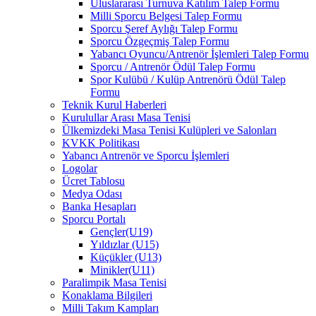
Uluslararası Turnuva Katılım Talep Formu
Milli Sporcu Belgesi Talep Formu
Sporcu Şeref Aylığı Talep Formu
Sporcu Özgeçmiş Talep Formu
Yabancı Oyuncu/Antrenör İşlemleri Talep Formu
Sporcu / Antrenör Ödül Talep Formu
Spor Kulübü / Kulüp Antrenörü Ödül Talep
Formu
Teknik Kurul Haberleri
Kurulullar Arası Masa Tenisi
Ülkemizdeki Masa Tenisi Kulüpleri ve Salonları
KVKK Politikası
Yabancı Antrenör ve Sporcu İşlemleri
Logolar
Ücret Tablosu
Medya Odası
Banka Hesapları
Sporcu Portalı
Gençler(U19)
Yıldızlar (U15)
Küçükler (U13)
Minikler(U11)
Paralimpik Masa Tenisi
Konaklama Bilgileri
Milli Takım Kampları