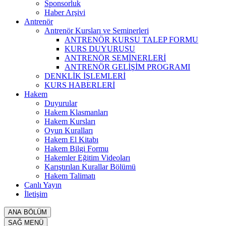
Sponsorluk
Haber Arşivi
Antrenör
Antrenör Kursları ve Seminerleri
ANTRENÖR KURSU TALEP FORMU
KURS DUYURUSU
ANTRENÖR SEMİNERLERİ
ANTRENÖR GELİŞİM PROGRAMI
DENKLİK İŞLEMLERİ
KURS HABERLERİ
Hakem
Duyurular
Hakem Klasmanları
Hakem Kursları
Oyun Kuralları
Hakem El Kitabı
Hakem Bilgi Formu
Hakemler Eğitim Videoları
Karıştırılan Kurallar Bölümü
Hakem Talimatı
Canlı Yayın
İletişim
ANA BÖLÜM
SAĞ MENÜ