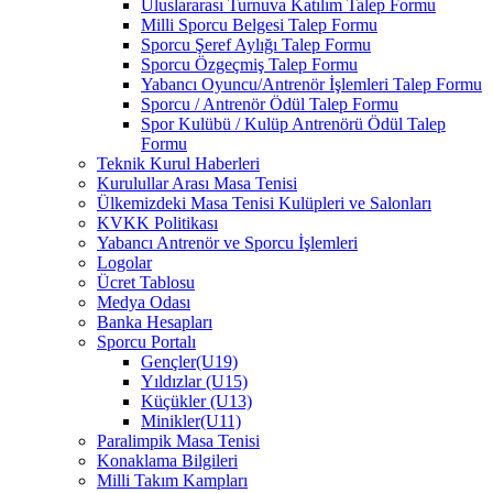
Uluslararası Turnuva Katılım Talep Formu
Milli Sporcu Belgesi Talep Formu
Sporcu Şeref Aylığı Talep Formu
Sporcu Özgeçmiş Talep Formu
Yabancı Oyuncu/Antrenör İşlemleri Talep Formu
Sporcu / Antrenör Ödül Talep Formu
Spor Kulübü / Kulüp Antrenörü Ödül Talep
Formu
Teknik Kurul Haberleri
Kurulullar Arası Masa Tenisi
Ülkemizdeki Masa Tenisi Kulüpleri ve Salonları
KVKK Politikası
Yabancı Antrenör ve Sporcu İşlemleri
Logolar
Ücret Tablosu
Medya Odası
Banka Hesapları
Sporcu Portalı
Gençler(U19)
Yıldızlar (U15)
Küçükler (U13)
Minikler(U11)
Paralimpik Masa Tenisi
Konaklama Bilgileri
Milli Takım Kampları