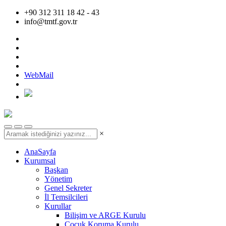
+90 312 311 18 42 - 43
info@tmtf.gov.tr
WebMail
×
AnaSayfa
Kurumsal
Başkan
Yönetim
Genel Sekreter
İl Temsilcileri
Kurullar
Bilişim ve ARGE Kurulu
Çocuk Koruma Kurulu