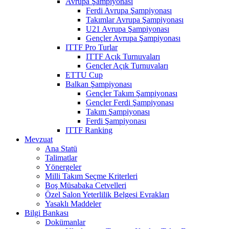
Avrupa Şampiyonası
Ferdi Avrupa Şampiyonası
Takımlar Avrupa Şampiyonası
U21 Avrupa Şampiyonası
Gençler Avrupa Şampiyonası
ITTF Pro Turlar
ITTF Açık Turnuvaları
Gençler Açık Turnuvaları
ETTU Cup
Balkan Şampiyonası
Gençler Takım Şampiyonası
Gençler Ferdi Şampiyonası
Takım Şampiyonası
Ferdi Şampiyonası
ITTF Ranking
Mevzuat
Ana Statü
Talimatlar
Yönergeler
Milli Takım Seçme Kriterleri
Boş Müsabaka Cetvelleri
Özel Salon Yeterlilik Belgesi Evrakları
Yasaklı Maddeler
Bilgi Bankası
Dokümanlar