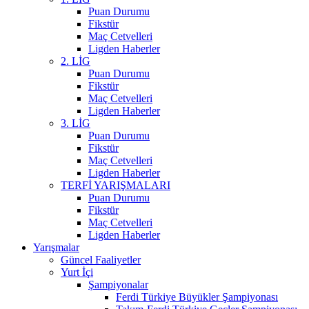
Puan Durumu
Fikstür
Maç Cetvelleri
Ligden Haberler
2. LİG
Puan Durumu
Fikstür
Maç Cetvelleri
Ligden Haberler
3. LİG
Puan Durumu
Fikstür
Maç Cetvelleri
Ligden Haberler
TERFİ YARIŞMALARI
Puan Durumu
Fikstür
Maç Cetvelleri
Ligden Haberler
Yarışmalar
Güncel Faaliyetler
Yurt İçi
Şampiyonalar
Ferdi Türkiye Büyükler Şampiyonası