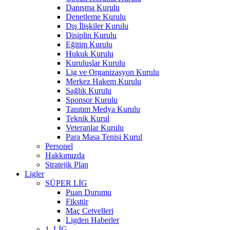
Danışma Kurulu
Denetleme Kurulu
Dış İlişkiler Kurulu
Disiplin Kurulu
Eğitim Kurulu
Hukuk Kurulu
Kuruluşlar Kurulu
Lig ve Organizasyon Kurulu
Merkez Hakem Kurulu
Sağlık Kurulu
Sponsor Kurulu
Tanıtım Medya Kurulu
Teknik Kurul
Veteranlar Kurulu
Para Masa Tenisi Kurul
Personel
Hakkımızda
Stratejik Plan
Ligler
SÜPER LİG
Puan Durumu
Fikstür
Maç Cetvelleri
Ligden Haberler
1. LİG