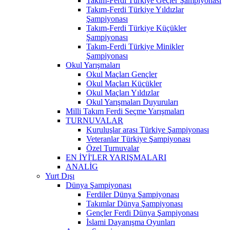
Takım-Ferdi Türkiye Geçler Şampiyonası
Takım-Ferdi Türkiye Yıldızlar
Şampiyonası
Takım-Ferdi Türkiye Küçükler
Şampiyonası
Takım-Ferdi Türkiye Minikler
Şampiyonası
Okul Yarışmaları
Okul Maçları Gençler
Okul Maçları Küçükler
Okul Maçları Yıldızlar
Okul Yarışmaları Duyuruları
Milli Takım Ferdi Seçme Yarışmaları
TURNUVALAR
Kuruluşlar arası Türkiye Şampiyonası
Veteranlar Türkiye Şampiyonası
Özel Turnuvalar
EN İYİ'LER YARIŞMALARI
ANALİG
Yurt Dışı
Dünya Şampiyonası
Ferdiler Dünya Şampiyonası
Takımlar Dünya Şampiyonası
Gençler Ferdi Dünya Şampiyonası
İslami Dayanışma Oyunları