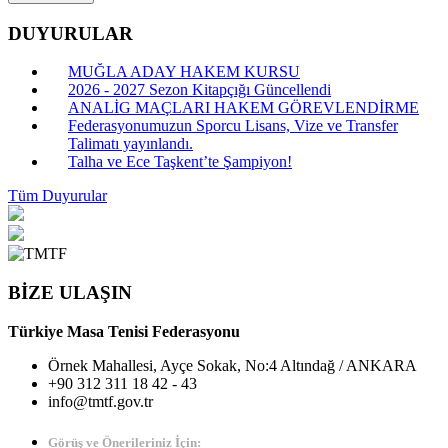
DUYURULAR
MUĞLA ADAY HAKEM KURSU
2026 - 2027 Sezon Kitapçığı Güncellendi
ANALİG MAÇLARI HAKEM GÖREVLENDİRME
Federasyonumuzun Sporcu Lisans, Vize ve Transfer
Talimatı yayınlandı.
Talha ve Ece Taşkent’te Şampiyon!
Tüm Duyurular
BİZE ULAŞIN
Türkiye Masa Tenisi Federasyonu
Örnek Mahallesi, Ayçe Sokak, No:4 Altındağ / ANKARA
+90 312 311 18 42 - 43
info@tmtf.gov.tr
Görüş ve Önerileriniz İçin: