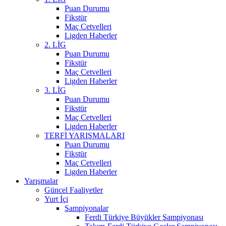
Puan Durumu
Fikstür
Maç Cetvelleri
Ligden Haberler
2. LİG
Puan Durumu
Fikstür
Maç Cetvelleri
Ligden Haberler
3. LİG
Puan Durumu
Fikstür
Maç Cetvelleri
Ligden Haberler
TERFİ YARIŞMALARI
Puan Durumu
Fikstür
Maç Cetvelleri
Ligden Haberler
Yarışmalar
Güncel Faaliyetler
Yurt İçi
Şampiyonalar
Ferdi Türkiye Büyükler Şampiyonası