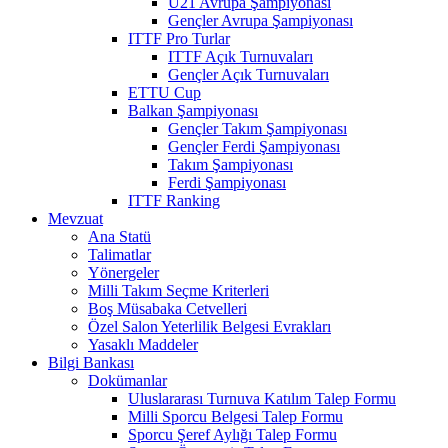
U21 Avrupa Şampiyonası
Gençler Avrupa Şampiyonası
ITTF Pro Turlar
ITTF Açık Turnuvaları
Gençler Açık Turnuvaları
ETTU Cup
Balkan Şampiyonası
Gençler Takım Şampiyonası
Gençler Ferdi Şampiyonası
Takım Şampiyonası
Ferdi Şampiyonası
ITTF Ranking
Mevzuat
Ana Statü
Talimatlar
Yönergeler
Milli Takım Seçme Kriterleri
Boş Müsabaka Cetvelleri
Özel Salon Yeterlilik Belgesi Evrakları
Yasaklı Maddeler
Bilgi Bankası
Dokümanlar
Uluslararası Turnuva Katılım Talep Formu
Milli Sporcu Belgesi Talep Formu
Sporcu Şeref Aylığı Talep Formu