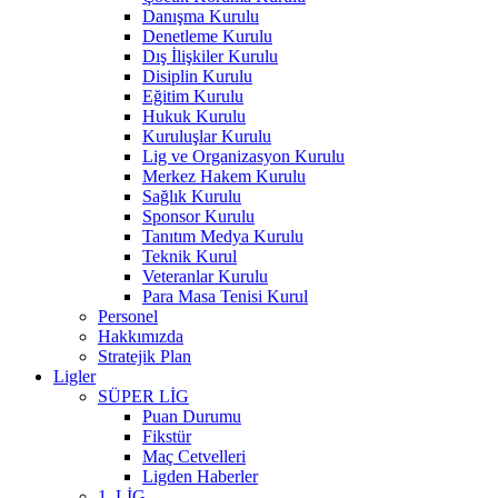
Danışma Kurulu
Denetleme Kurulu
Dış İlişkiler Kurulu
Disiplin Kurulu
Eğitim Kurulu
Hukuk Kurulu
Kuruluşlar Kurulu
Lig ve Organizasyon Kurulu
Merkez Hakem Kurulu
Sağlık Kurulu
Sponsor Kurulu
Tanıtım Medya Kurulu
Teknik Kurul
Veteranlar Kurulu
Para Masa Tenisi Kurul
Personel
Hakkımızda
Stratejik Plan
Ligler
SÜPER LİG
Puan Durumu
Fikstür
Maç Cetvelleri
Ligden Haberler
1. LİG