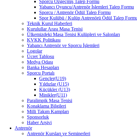
Sporcu Özgeçmiş Talep Formu
Yabancı Oyuncu/Antrenör İşlemleri Talep Formu
Sporcu / Antrenör Ödül Talep Formu
Spor Kulübü / Kulüp Antrenörü Ödül Talep Form
Teknik Kurul Haberleri
Kurulullar Arası Masa Tenisi
Ülkemizdeki Masa Tenisi Kulüpleri ve Salonları
KVKK Politikası
Yabancı Antrenör ve Sporcu İşlemleri
Logolar
Ücret Tablosu
Medya Odası
Banka Hesapları
Sporcu Portalı
Gençler(U19)
Yıldızlar (U15)
Küçükler (U13)
Minikler(U11)
Paralimpik Masa Tenisi
Konaklama Bilgileri
Milli Takım Kampları
Sponsorluk
Haber Arşivi
Antrenör
Antrenör Kursları ve Seminerleri