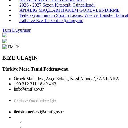
2026 - 2027 Sezon Kitapçığı Güncellendi
ANALİG MAÇLARI HAKEM GÖREVLENDİRME
Federasyonumuzun Sporcu Lisans, Vize ve Transfer Talimatı
Talha ve Ece Taşkent’te Şampiyon!
Tüm Duyurular
BİZE ULAŞIN
Türkiye Masa Tenisi Federasyonu
Örnek Mahallesi, Ayçe Sokak, No:4 Altındağ / ANKARA
+90 312 311 18 42 - 43
info@tmtf.gov.tr
Görüş ve Önerileriniz İçin:
iletisimmerkezi@tmtf.gov.tr