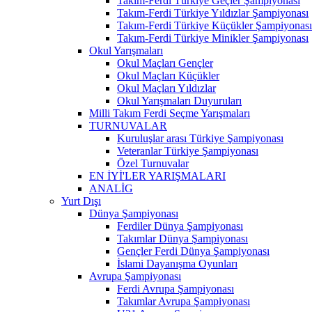
Takım-Ferdi Türkiye Geçler Şampiyonası
Takım-Ferdi Türkiye Yıldızlar Şampiyonası
Takım-Ferdi Türkiye Küçükler Şampiyonası
Takım-Ferdi Türkiye Minikler Şampiyonası
Okul Yarışmaları
Okul Maçları Gençler
Okul Maçları Küçükler
Okul Maçları Yıldızlar
Okul Yarışmaları Duyuruları
Milli Takım Ferdi Seçme Yarışmaları
TURNUVALAR
Kuruluşlar arası Türkiye Şampiyonası
Veteranlar Türkiye Şampiyonası
Özel Turnuvalar
EN İYİ'LER YARIŞMALARI
ANALİG
Yurt Dışı
Dünya Şampiyonası
Ferdiler Dünya Şampiyonası
Takımlar Dünya Şampiyonası
Gençler Ferdi Dünya Şampiyonası
İslami Dayanışma Oyunları
Avrupa Şampiyonası
Ferdi Avrupa Şampiyonası
Takımlar Avrupa Şampiyonası