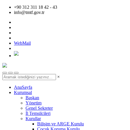
+90 312 311 18 42 - 43
info@tmtf.gov.tr
WebMail
×
AnaSayfa
Kurumsal
Başkan
Yönetim
Genel Sekreter
İl Temsilcileri
Kurullar
Bilişim ve ARGE Kurulu
Çocuk Koruma Kurulu