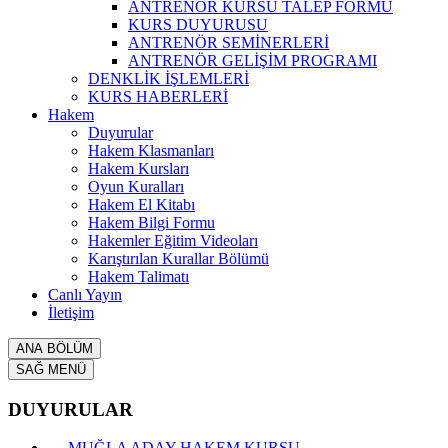
ANTRENÖR KURSU TALEP FORMU
KURS DUYURUSU
ANTRENÖR SEMİNERLERİ
ANTRENÖR GELİŞİM PROGRAMI
DENKLİK İŞLEMLERİ
KURS HABERLERİ
Hakem
Duyurular
Hakem Klasmanları
Hakem Kursları
Oyun Kuralları
Hakem El Kitabı
Hakem Bilgi Formu
Hakemler Eğitim Videoları
Karıştırılan Kurallar Bölümü
Hakem Talimatı
Canlı Yayın
İletişim
ANA BÖLÜM
SAĞ MENÜ
DUYURULAR
MUĞLA ADAY HAKEM KURSU