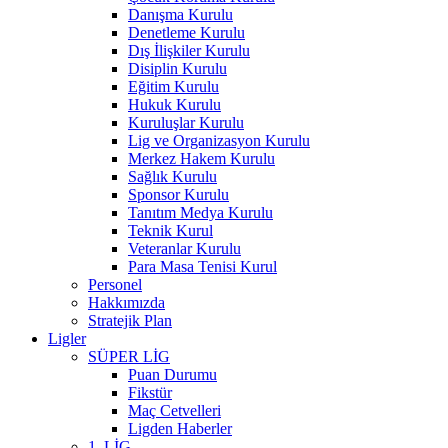
Danışma Kurulu
Denetleme Kurulu
Dış İlişkiler Kurulu
Disiplin Kurulu
Eğitim Kurulu
Hukuk Kurulu
Kuruluşlar Kurulu
Lig ve Organizasyon Kurulu
Merkez Hakem Kurulu
Sağlık Kurulu
Sponsor Kurulu
Tanıtım Medya Kurulu
Teknik Kurul
Veteranlar Kurulu
Para Masa Tenisi Kurul
Personel
Hakkımızda
Stratejik Plan
Ligler
SÜPER LİG
Puan Durumu
Fikstür
Maç Cetvelleri
Ligden Haberler
1. LİG