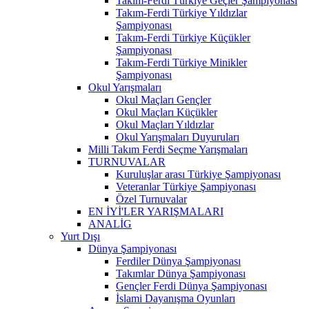
Takım-Ferdi Türkiye Geçler Şampiyonası
Takım-Ferdi Türkiye Yıldızlar
Şampiyonası
Takım-Ferdi Türkiye Küçükler
Şampiyonası
Takım-Ferdi Türkiye Minikler
Şampiyonası
Okul Yarışmaları
Okul Maçları Gençler
Okul Maçları Küçükler
Okul Maçları Yıldızlar
Okul Yarışmaları Duyuruları
Milli Takım Ferdi Seçme Yarışmaları
TURNUVALAR
Kuruluşlar arası Türkiye Şampiyonası
Veteranlar Türkiye Şampiyonası
Özel Turnuvalar
EN İYİ'LER YARIŞMALARI
ANALİG
Yurt Dışı
Dünya Şampiyonası
Ferdiler Dünya Şampiyonası
Takımlar Dünya Şampiyonası
Gençler Ferdi Dünya Şampiyonası
İslami Dayanışma Oyunları