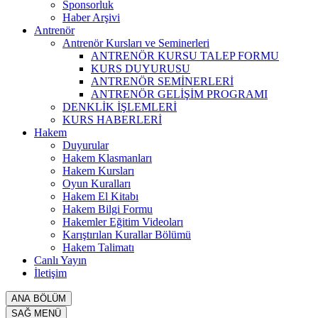
Sponsorluk
Haber Arşivi
Antrenör
Antrenör Kursları ve Seminerleri
ANTRENÖR KURSU TALEP FORMU
KURS DUYURUSU
ANTRENÖR SEMİNERLERİ
ANTRENÖR GELİŞİM PROGRAMI
DENKLİK İŞLEMLERİ
KURS HABERLERİ
Hakem
Duyurular
Hakem Klasmanları
Hakem Kursları
Oyun Kuralları
Hakem El Kitabı
Hakem Bilgi Formu
Hakemler Eğitim Videoları
Karıştırılan Kurallar Bölümü
Hakem Talimatı
Canlı Yayın
İletişim
ANA BÖLÜM
SAĞ MENÜ