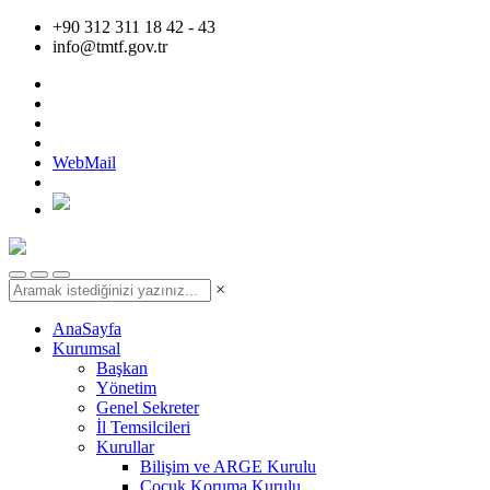
+90 312 311 18 42 - 43
info@tmtf.gov.tr
WebMail
×
AnaSayfa
Kurumsal
Başkan
Yönetim
Genel Sekreter
İl Temsilcileri
Kurullar
Bilişim ve ARGE Kurulu
Çocuk Koruma Kurulu