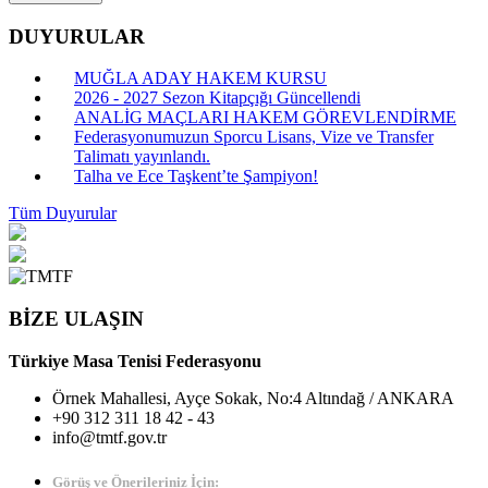
DUYURULAR
MUĞLA ADAY HAKEM KURSU
2026 - 2027 Sezon Kitapçığı Güncellendi
ANALİG MAÇLARI HAKEM GÖREVLENDİRME
Federasyonumuzun Sporcu Lisans, Vize ve Transfer
Talimatı yayınlandı.
Talha ve Ece Taşkent’te Şampiyon!
Tüm Duyurular
BİZE ULAŞIN
Türkiye Masa Tenisi Federasyonu
Örnek Mahallesi, Ayçe Sokak, No:4 Altındağ / ANKARA
+90 312 311 18 42 - 43
info@tmtf.gov.tr
Görüş ve Önerileriniz İçin: