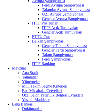
Avrupa Şampiyonası
Ferdi Avrupa Şampiyonası
Takımlar Avrupa Şampiyonası
U21 Avrupa Şampiyonası
Gençler Avrupa Şampiyonası
ITTF Pro Turlar
ITTF Açık Turnuvaları
Gençler Açık Turnuvaları
ETTU Cup
Balkan Şampiyonası
Gençler Takım Şampiyonası
Gençler Ferdi Şampiyonası
Takım Şampiyonası
Ferdi Şampiyonası
ITTF Ranking
Mevzuat
Ana Statü
Talimatlar
Yönergeler
Milli Takım Seçme Kriterleri
Boş Müsabaka Cetvelleri
Özel Salon Yeterlilik Belgesi Evrakları
Yasaklı Maddeler
Bilgi Bankası
Dokümanlar