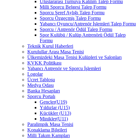
Uluslararası Turnuva Katılım Talep Formu
Milli Sporcu Belgesi Talep Formu
Sporcu Şeref Aylığı Talep Formu
Sporcu Özgeçmiş Talep Formu
Yabancı Oyuncu/Antrenör İşlemleri Talep Formu
Sporcu / Antrenör Ödül Talep Formu
Spor Kulübü / Kulüp Antrenörü Ödül Talep
Formu
Teknik Kurul Haberleri
Kurulullar Arası Masa Tenisi
Ülkemizdeki Masa Tenisi Kulüpleri ve Salonları
KVKK Politikası
Yabancı Antrenör ve Sporcu İşlemleri
Logolar
Ücret Tablosu
Medya Odası
Banka Hesapları
Sporcu Portalı
Gençler(U19)
Yıldızlar (U15)
Küçükler (U13)
Minikler(U11)
Paralimpik Masa Tenisi
Konaklama Bilgileri
Milli Takım Kampları