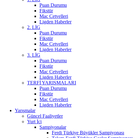
Puan Durumu
Fikstür
Maç Cetvelleri
Ligden Haberler
2. LİG
Puan Durumu
Fikstür
Maç Cetvelleri
Ligden Haberler
3. LİG
Puan Durumu
Fikstür
Maç Cetvelleri
Ligden Haberler
TERFİ YARIŞMALARI
Puan Durumu
Fikstür
Maç Cetvelleri
Ligden Haberler
Yarışmalar
Güncel Faaliyetler
Yurt İçi
Şampiyonalar
Ferdi Türkiye Büyükler Şampiyonası