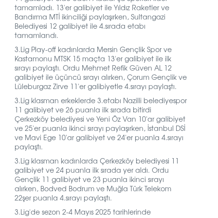
tamamladı. 13'er galibiyet ile Yıldız Raketler ve
Bandırma MTİ ikinciliği paylaşırken, Sultangazi
Belediyesi 12 galibiyet ile 4.sırada etabı
tamamlandı.
3.Lig Play-off kadınlarda Mersin Gençlik Spor ve
Kastamonu MTSK 15 maçta 13'er galibiyet ile ilk
sırayı paylaştı. Ordu Mehmet Refik Güven AL 12
galibiyet ile üçüncü sırayı alırken, Çorum Gençlik ve
Lüleburgaz Zirve 11'er galibiyetle 4.sırayı paylaştı.
3.Lig klasman erkeklerde 3.etabı Nazilli belediyespor
11 galibiyet ve 26 puanla ilk sırada bitirdi
Çerkezköy belediyesi ve Yeni Öz Van 10'ar galibiyet
ve 25'er puanla ikinci sırayı paylaşırken, İstanbul DSİ
ve Mavi Ege 10'ar galibiyet ve 24'er puanla 4.sırayı
paylaştı.
3.Lig klasman kadınlarda Çerkezköy belediyesi 11
galibiyet ve 24 puanla ilk sırada yer aldı. Ordu
Gençlik 11 galibiyet ve 23 puanla ikinci sırayı
alırken, Bodved Bodrum ve Muğla Türk Telekom
22şer puanla 4.sırayı paylaştı.
3.Lig'de sezon 2-4 Mayıs 2025 tarihlerinde