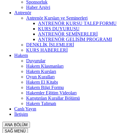
Sponsorluk
Haber Arşivi
Antrenör
Antrenör Kursları ve Seminerleri
ANTRENÖR KURSU TALEP FORMU
KURS DUYURUSU
ANTRENÖR SEMİNERLERİ
ANTRENÖR GELİŞİM PROGRAMI
DENKLİK İŞLEMLERİ
KURS HABERLERİ
Hakem
Duyurular
Hakem Klasmanları
Hakem Kursları
Oyun Kuralları
Hakem El Kitabı
Hakem Bilgi Formu
Hakemler Eğitim Videoları
Karıştırılan Kurallar Bölümü
Hakem Talimatı
Canlı Yayın
İletişim
ANA BÖLÜM
SAĞ MENÜ