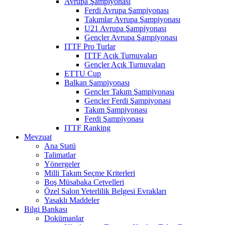
Avrupa Şampiyonası
Ferdi Avrupa Şampiyonası
Takımlar Avrupa Şampiyonası
U21 Avrupa Şampiyonası
Gençler Avrupa Şampiyonası
ITTF Pro Turlar
ITTF Açık Turnuvaları
Gençler Açık Turnuvaları
ETTU Cup
Balkan Şampiyonası
Gençler Takım Şampiyonası
Gençler Ferdi Şampiyonası
Takım Şampiyonası
Ferdi Şampiyonası
ITTF Ranking
Mevzuat
Ana Statü
Talimatlar
Yönergeler
Milli Takım Seçme Kriterleri
Boş Müsabaka Cetvelleri
Özel Salon Yeterlilik Belgesi Evrakları
Yasaklı Maddeler
Bilgi Bankası
Dokümanlar