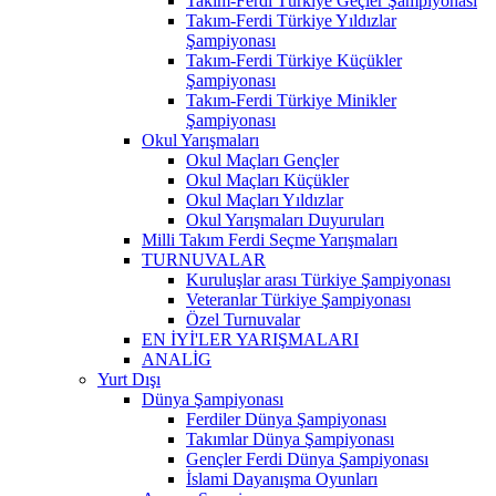
Takım-Ferdi Türkiye Geçler Şampiyonası
Takım-Ferdi Türkiye Yıldızlar
Şampiyonası
Takım-Ferdi Türkiye Küçükler
Şampiyonası
Takım-Ferdi Türkiye Minikler
Şampiyonası
Okul Yarışmaları
Okul Maçları Gençler
Okul Maçları Küçükler
Okul Maçları Yıldızlar
Okul Yarışmaları Duyuruları
Milli Takım Ferdi Seçme Yarışmaları
TURNUVALAR
Kuruluşlar arası Türkiye Şampiyonası
Veteranlar Türkiye Şampiyonası
Özel Turnuvalar
EN İYİ'LER YARIŞMALARI
ANALİG
Yurt Dışı
Dünya Şampiyonası
Ferdiler Dünya Şampiyonası
Takımlar Dünya Şampiyonası
Gençler Ferdi Dünya Şampiyonası
İslami Dayanışma Oyunları