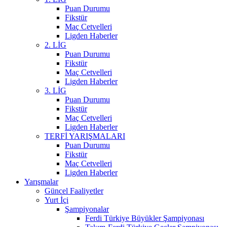
Puan Durumu
Fikstür
Maç Cetvelleri
Ligden Haberler
2. LİG
Puan Durumu
Fikstür
Maç Cetvelleri
Ligden Haberler
3. LİG
Puan Durumu
Fikstür
Maç Cetvelleri
Ligden Haberler
TERFİ YARIŞMALARI
Puan Durumu
Fikstür
Maç Cetvelleri
Ligden Haberler
Yarışmalar
Güncel Faaliyetler
Yurt İçi
Şampiyonalar
Ferdi Türkiye Büyükler Şampiyonası