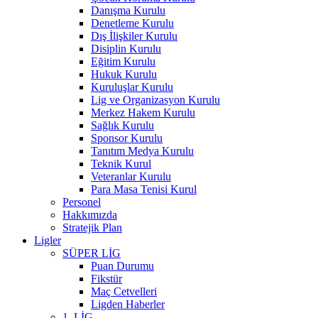
Danışma Kurulu
Denetleme Kurulu
Dış İlişkiler Kurulu
Disiplin Kurulu
Eğitim Kurulu
Hukuk Kurulu
Kuruluşlar Kurulu
Lig ve Organizasyon Kurulu
Merkez Hakem Kurulu
Sağlık Kurulu
Sponsor Kurulu
Tanıtım Medya Kurulu
Teknik Kurul
Veteranlar Kurulu
Para Masa Tenisi Kurul
Personel
Hakkımızda
Stratejik Plan
Ligler
SÜPER LİG
Puan Durumu
Fikstür
Maç Cetvelleri
Ligden Haberler
1. LİG