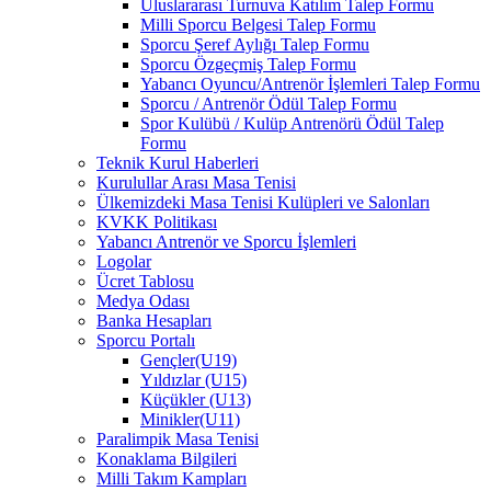
Uluslararası Turnuva Katılım Talep Formu
Milli Sporcu Belgesi Talep Formu
Sporcu Şeref Aylığı Talep Formu
Sporcu Özgeçmiş Talep Formu
Yabancı Oyuncu/Antrenör İşlemleri Talep Formu
Sporcu / Antrenör Ödül Talep Formu
Spor Kulübü / Kulüp Antrenörü Ödül Talep
Formu
Teknik Kurul Haberleri
Kurulullar Arası Masa Tenisi
Ülkemizdeki Masa Tenisi Kulüpleri ve Salonları
KVKK Politikası
Yabancı Antrenör ve Sporcu İşlemleri
Logolar
Ücret Tablosu
Medya Odası
Banka Hesapları
Sporcu Portalı
Gençler(U19)
Yıldızlar (U15)
Küçükler (U13)
Minikler(U11)
Paralimpik Masa Tenisi
Konaklama Bilgileri
Milli Takım Kampları